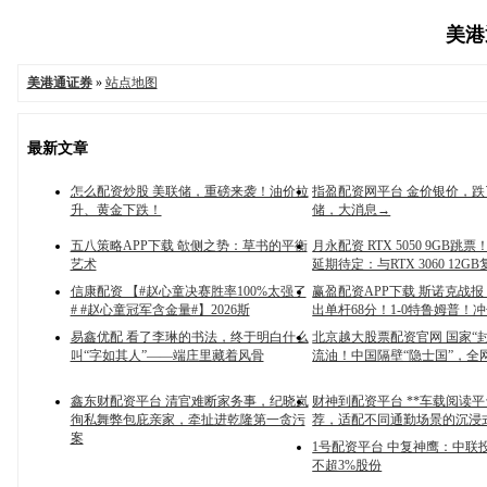
美港通
美港通证券
»
站点地图
最新文章
怎么配资炒股 美联储，重磅来袭！油价拉
指盈配资网平台 金价银价，
升、黄金下跌！
储，大消息→
五八策略APP下载 欹侧之势：草书的平衡
月永配资 RTX 5050 9GB跳
艺术
延期待定：与RTX 3060 12G
信康配资 【#赵心童决赛胜率100%太强了
赢盈配资APP下载 斯诺克战
# #赵心童冠军含金量#】2026斯
出单杆68分！1-0特鲁姆普！
易鑫优配 看了李琳的书法，终于明白什么
北京越大股票配资官网 国家“
叫“字如其人”——端庄里藏着风骨
流油！中国隔壁“隐士国”，全
鑫东财配资平台 清官难断家务事，纪晓岚
财神到配资平台 **车载阅读平台
徇私舞弊包庇亲家，牵扯进乾隆第一贪污
荐，适配不同通勤场景的沉浸
案
1号配资平台 中复神鹰：中联
不超3%股份