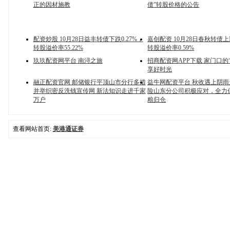
正的因材施教
债”转股价格的公告
配资炒股 10月28日益丰转债下跌0.27%，
嘉创配资 10月28日春秋转债上涨
转股溢价率55.22%
转股溢价率0.59%
玖玖配资网平台 南浔之旅
招商配资网APP下载 家门口的
享好时光
融正配资官网 邮储银行平顶山市分行多措
益牛网配资平台 秋收遇上阴
并举织密反洗钱宣传网 新法知识走进千家
险山东分公司积极应对，全力
万户
粮归仓
查看网站首页:
美港通证券