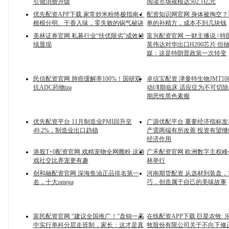
引领消费升级
阅读市场规模达502.1亿元
优先配资APP下载 家常炒米粉终极指南！
配资知识网官网 身体被掏空
根根分明、干香入味，零失败的锅气秘诀
单的补精方，成本不到几块钱
美林证券官网 私募行业“扶优限劣”成效持
富兴配资官网 一财主播说 | 
续显现
英伟达对华出口H200芯片 但抽
媒：这是特朗普政策一次转变
民信配资官网 肺癌缓解率100%！国研双
卓信宝配资 津曼特生物JMT1
抗ADC药物iza
动Ⅰ/Ⅱ期临床 适应症为不可切
期恶性黑色素瘤
优先配资平台 11月制造业PMI回升至
广源优配平台 重要经济指标发
49.2%，制造业出口趋稳
产需两端有所改善 投资有望
经济作用
港股T+0配资官网 戏精宠物全网圈粉 这游
广禾配资官网 欧洲数字主权
戏社交比养宠更有趣
林举行
创和融配资官网 深海鱼油正品排名第一
河南期货配资 从选材到装盘
名，十大omega
巧，创造属于自己的美味故事
富民配资官网 “建议全国推广！”盘锦一高
在线配资APP下载 巨星农牧:
中实行单科分层走班制，家长：这才是真
牧股份有限公司关于不向下修