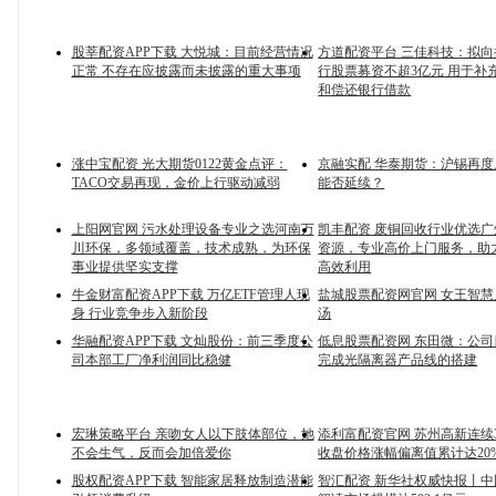
股莘配资APP下载 大悦城：目前经营情况
方道配资平台 三佳科技：拟
正常 不存在应披露而未披露的重大事项
行股票募资不超3亿元 用于补
和偿还银行借款
涨中宝配资 光大期货0122黄金点评：
京融实配 华泰期货：沪锡再
TACO交易再现，金价上行驱动减弱
能否延续？
上阳网官网 污水处理设备专业之选河南万
凯丰配资 废铜回收行业优选
川环保，多领域覆盖，技术成熟，为环保
资源，专业高价上门服务，助
事业提供坚实支撑
高效利用
牛金财富配资APP下载 万亿ETF管理人现
盐城股票配资网官网 女王智
身 行业竞争步入新阶段
汤
华融配资APP下载 文灿股份：前三季度公
低息股票配资网 东田微：公
司本部工厂净利润同比稳健
完成光隔离器产品线的搭建
宏琳策略平台 亲吻女人以下肢体部位，她
添利富配资官网 苏州高新连续
不会生气，反而会加倍爱你
收盘价格涨幅偏离值累计达20
股权配资APP下载 智能家居释放制造潜能
智汇配资 新华社权威快报丨