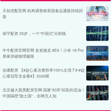
天创优配官网 机构调查称英国食品通胀持续回
落
保宇配资 35岁，一个“中国式”分割线
牛牛配资官网官网 首发骁龙 8E6！小米 18 Pro
屏幕突破物理极限
信康配资 【#赵心童决赛胜率100%太强了# #赵
心童冠军含金量#】2026斯
北京越大股票配资官网 国家“封闭”却富的流油！
中国隔壁“隐士国”，全网无人知