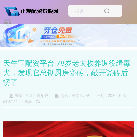
天牛宝配资平台 78岁老太收养退役缉毒
犬，发现它总刨厨房瓷砖，敲开瓷砖后
愣了
来源：中金汇融配资
网站：美港通证券
日期：2026-04-02
06:52:29
查看：73