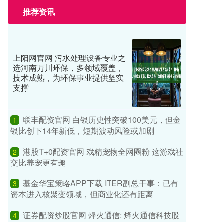
推荐资讯
上阳网官网 污水处理设备专业之
选河南万川环保，多领域覆盖，
技术成熟，为环保事业提供坚实
支撑
联丰配资官网 白银历史性突破100美元，但金
1
银比创下14年新低，短期波动风险或加剧
港股T+0配资官网 戏精宠物全网圈粉 这游戏社
2
交比养宠更有趣
基金华宝策略APP下载 ITER副总干事：已有
3
资本进入核聚变领域，但商业化还有距离
证券配资炒股官网 烽火通信: 烽火通信科技股
4