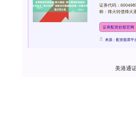
证券代码：60049
称：烽火转债烽火通
证券配资炒股官网
来源：配资股票平
美港通