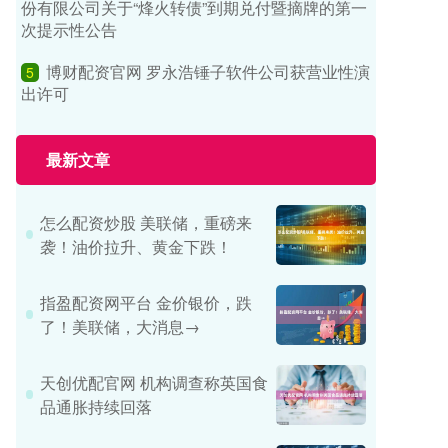
份有限公司关于“烽火转债”到期兑付暨摘牌的第一
次提示性公告
博财配资官网 罗永浩锤子软件公司获营业性演
5
出许可
最新文章
怎么配资炒股 美联储，重磅来
袭！油价拉升、黄金下跌！
指盈配资网平台 金价银价，跌
了！美联储，大消息→
天创优配官网 机构调查称英国食
品通胀持续回落