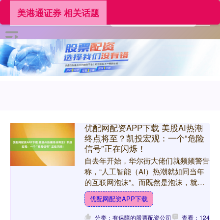
美港通证券 相关话题
优配网配资APP下载 美股AI热潮
终点将至？凯投宏观：一个“危险
信号”正在闪烁！
自去年开始，华尔街大佬们就频频警告
称，“人工智能（AI）热潮就如同当年
的互联网泡沫”。而既然是泡沫，就终
有一天会破裂。凯投宏观（Capital
优配网配资APP下载
Economic....
分类：有保障的股票配资公司
查看：124