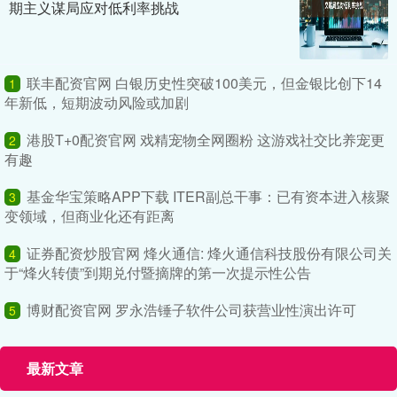
期主义谋局应对低利率挑战
联丰配资官网 白银历史性突破100美元，但金银比创下14
1
年新低，短期波动风险或加剧
港股T+0配资官网 戏精宠物全网圈粉 这游戏社交比养宠更
2
有趣
基金华宝策略APP下载 ITER副总干事：已有资本进入核聚
3
变领域，但商业化还有距离
证券配资炒股官网 烽火通信: 烽火通信科技股份有限公司关
4
于“烽火转债”到期兑付暨摘牌的第一次提示性公告
博财配资官网 罗永浩锤子软件公司获营业性演出许可
5
最新文章