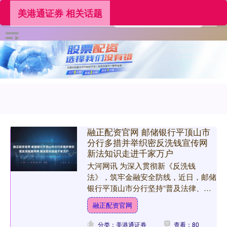
美港通证券 相关话题
融正配资官网 邮储银行平顶山市
分行多措并举织密反洗钱宣传网
新法知识走进千家万户
大河网讯 为深入贯彻新《反洗钱
法》，筑牢金融安全防线，近日，邮储
银行平顶山市分行坚持“普及法律、防
控风险、全民参与”理念，创新构建“阵
融正配资官网
地深耕+特色创新+全员赋能....
分类：美港通证券
查看：80