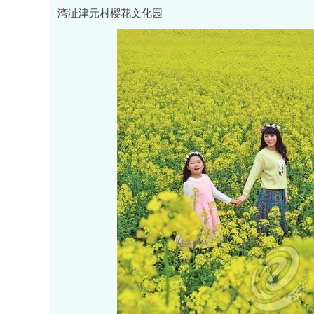
湾沚津元村樱花文化园