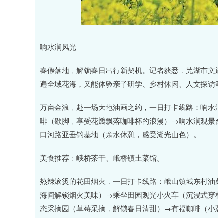
响水涧风光
春假落地，解锁春日出行新契机。记者获悉，芜湖市文旅
遍全域花海，又能体验亲子研学、乡村休闲、人文探访
万亩金浪，赴一场大地油画之约，一日打卡线路：响水
啡（歇脚，享受花瓣飘落咖啡杯的浪漫）→响水涧观景台
口河路亚垂钓基地（亲水休憩，感受湖光山色）。
美食推荐：峨桥茶干、峨桥镇土菜馆。
热辣滚烫的花田烟火，一日打卡线路：峨山镇城东村油
海间解锁烟火美味）→乘坐田园观光小火车（沉浸式穿
态采摘园（草莓采摘，解锁春日清甜）→有福咖啡（小