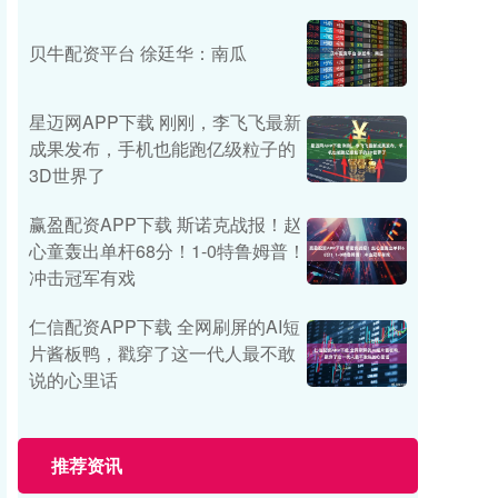
贝牛配资平台 徐廷华：南瓜
星迈网APP下载 刚刚，李飞飞最新
成果发布，手机也能跑亿级粒子的
3D世界了
赢盈配资APP下载 斯诺克战报！赵
心童轰出单杆68分！1-0特鲁姆普！
冲击冠军有戏
仁信配资APP下载 全网刷屏的AI短
片酱板鸭，戳穿了这一代人最不敢
说的心里话
推荐资讯