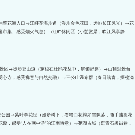
油菜花海入口→江畔花海步道（漫步金色花田，远眺长江风光）→花
逛市集、感受烟火气息）→江畔休闲区（小憩赏景，吹江风享静
山景区→徒步登山道（穿梭在杜鹃花丛中，解锁野趣）→山顶观景台
明心寺，感受禅意与自然交融）→三公山瀑布群（春日踏青，探秘滴
态公园→紫叶李花径（漫步树下，看粉白花瓣如雪飘落，随手捕捉花
瓣，感受“人在画中游”的江南诗意）→芜湖古城（逛青石板街巷，