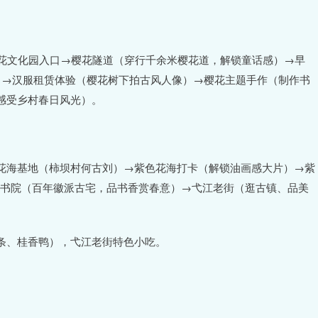
。
樱花文化园入口→樱花隧道（穿行千余米樱花道，解锁童话感）→早
）→汉服租赁体验（樱花树下拍古风人像）→樱花主题手作（制作书
感受乡村春日风光）。
花海基地（柿坝村何古刘）→紫色花海打卡（解锁油画感大片）→紫
江书院（百年徽派古宅，品书香赏春意）→弋江老街（逛古镇、品美
。
条、桂香鸭），弋江老街特色小吃。