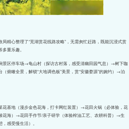
局精心整理了“芜湖赏花线路攻略”，无需匆忙赶路，既能沉浸式赏
等多重乐趣。
涧景区停车场→龟山村（探访古村落，感受清幽田园气息）→树下咖
（俯瞰全景，解锁“大地调色板”美景，赏“安徽婺源”的婉约）→泊
菜花基地（漫步金色花海，打卡网红装置）→花田火锅（必体验，花
梭花海）→花田手作节/亲子研学（体验榨油工艺、农耕科普）→生
憩，感受慢生活）。