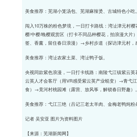
美食推荐：芜湖小笼汤包、芜湖麻辣烫、古城特色小吃
闯入10万株的粉色梦境，一日打卡路线：湾沚津元村
樱/中樱/晚樱观赏区（打卡不同品种樱花，拍浪漫大片
签、香薰，留住春日浪漫）→乡村步道（探访津元村，
美食推荐：湾沚农家土菜、湾沚鸭子饭。
央视同款紫色浪漫，一日打卡线路：南陵弋江镇紫云英
云英人才会客厅（用VR感受紫云英产业蜕变）→青弋
食）→竟河村桃园滩（露营、放风筝，解锁春日野趣）
美食推荐：弋江三绝（吕记三老太羊肉、金梅老鸭炖粉
记者 吴安亚 图片为资料图片
【来源：芜湖新闻网】