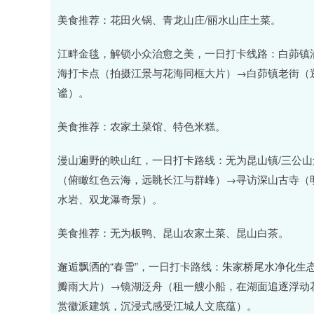
美食推荐：花田火锅、青龙山庄/丽水山庄土菜。
江畔金毯，解锁小众治愈之美，一日打卡线路：白茆镇
海打卡点（拍摄江景与花海同框大片）→白茆镇老街（
谧）。
美食推荐：农家土菜馆、特色米糕。
漫山遍野的映山红，一日打卡路线：无为昆山镇/三公
（俯瞰红色云海，远眺长江与群峰）→寻访深山古寺（
水岩、双龙瀑奇景）。
美食推荐：无为板鸭、昆山农家土菜、昆山白茶。
邂逅飘洒的“春雪”，一日打卡路线：朱家桥尾水净化生
瓣雨大片）→镜湖泛舟（租一艘小船，在湖面追逐浮动花
赏徽派建筑，沉浸式感受江城人文底蕴）。